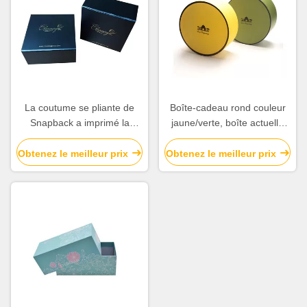
La coutume se pliante de
Boîte-cadeau rond couleur
Snapback a imprimé la
jaune/verte, boîte actuelle
finition mate brillante de
ronde pour
surface de stratification de
l'anniversaire/anniversaire
Obtenez le meilleur prix
Obtenez le meilleur prix
boîte-cadeau