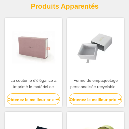
Produits Apparentés
La coutume d'élégance a
Forme de empaquetage
imprimé le matériel de
personnalisée recyclable de
carton de boîte-cadeau pour
place de tiroir de boîtes pour
la montre/bougie/chocolat
des bijoux
Obtenez le meilleur prix
Obtenez le meilleur prix