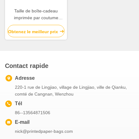
Taille de boîte-cadeau
imprimée par coutume
sensible 18 * 14 * 9cm avec
le couvercle et le type de
Obtenez le meilleur prix
base
Contact rapide
Adresse
220-1 rue de Lingjiao, village de Lingjiao, ville de Qianku,
comté de Cangnan, Wenzhou
Tél
86--13564871506
E-mail
nick@printedpaper-bags.com