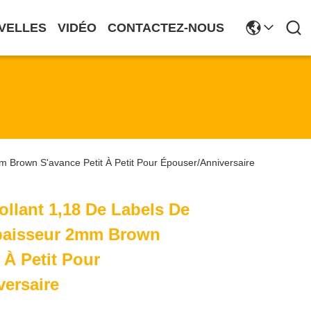
VELLES
VIDÉO
CONTACTEZ-NOUS
m Brown S'avance Petit À Petit Pour Épouser/anniversaire
ollant 1,18 De Labels De
épaisseur 2mm Brown
 À Petit Pour
ersaire