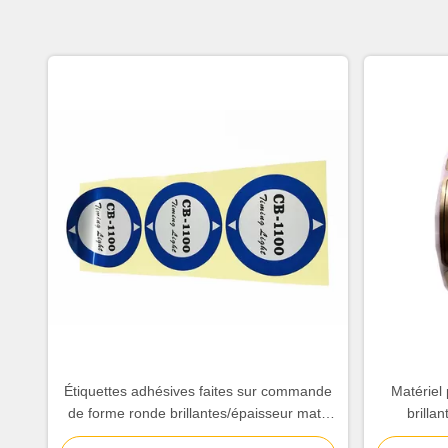
Étiquettes adhésives faites sur commande
Matériel
de forme ronde brillantes/épaisseur mate
brilla
de finition 0,2 - 0.3mm
d'ét