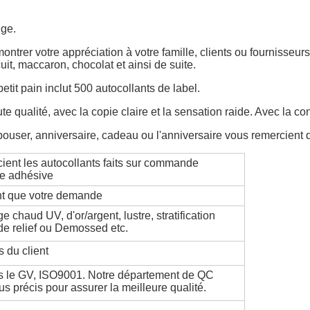
uge.
ontrer votre appréciation à votre famille, clients ou fournisseur
uit, maccaron, chocolat et ainsi de suite.
etit pain inclut 500 autocollants de label.
e qualité, avec la copie claire et la sensation raide. Avec la con
 épouser, anniversaire, cadeau ou l'anniversaire vous remercient
ient les autocollants faits sur commande
te adhésive
nt que votre demande
e chaud UV, d'or/argent, lustre, stratification
, de relief ou Demossed etc.
 du client
ous le GV, ISO9001. Notre département de QC
s précis pour assurer la meilleure qualité.