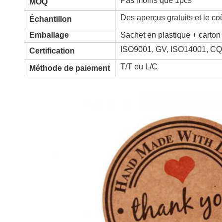
Pas moins que 1pcs
MOQ
Des aperçus gratuits et le coû
Échantillon
Emballage
Sachet en plastique + carton
ISO9001, GV, ISO14001, C
Certification
T/T ou L/C
Méthode de paiement