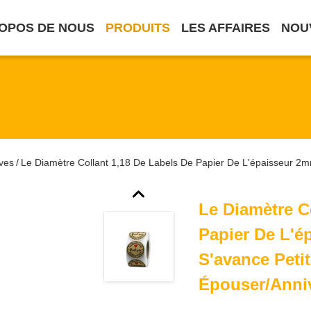
OPOS DE NOUS
PRODUITS
LES AFFAIRES
NOU
ives
Le Diamètre Collant 1,18 De Labels De Papier De L'épaisseur 2m
/
Le Diamètre C
Papier De L'
S'avance Petit
Épouser/anniv