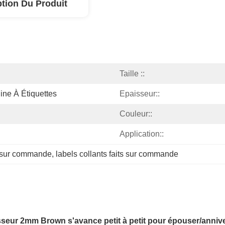
ption Du Produit
Taille ::
ne À Étiquettes
Epaisseur::
Couleur::
Application::
ts sur commande
, 
labels collants faits sur commande
aisseur 2mm Brown s'avance petit à petit pour épouser/anniv