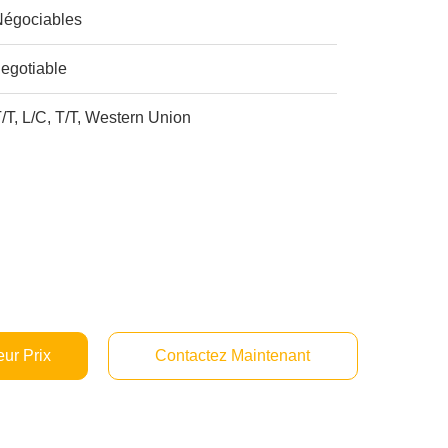
Négociables
egotiable
/T, L/C, T/T, Western Union
ur Prix
Contactez Maintenant