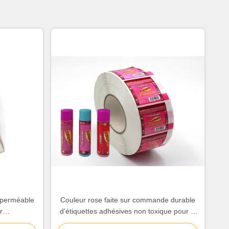
imperméable
Couleur rose faite sur commande durable
r
d'étiquettes adhésives non toxique pour le
inférieur de
baume à lèvres