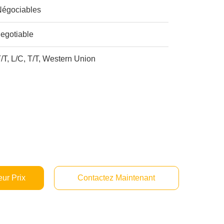
Négociables
egotiable
/T, L/C, T/T, Western Union
ur Prix
Contactez Maintenant