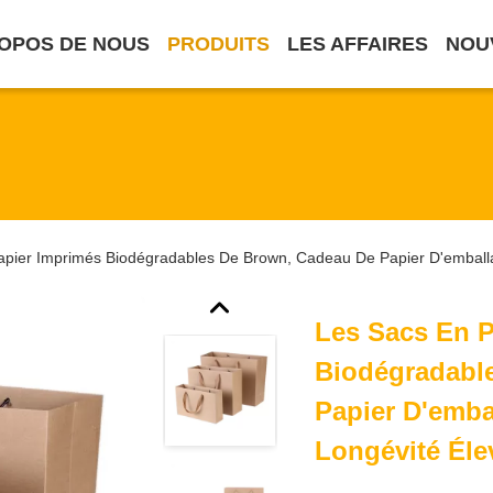
OPOS DE NOUS
PRODUITS
LES AFFAIRES
NOU
apier Imprimés Biodégradables De Brown, Cadeau De Papier D'emball
Les Sacs En P
Biodégradabl
Papier D'emba
Longévité Éle