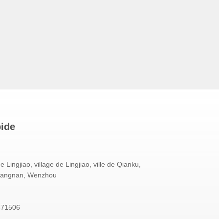
pide
 Lingjiao, village de Lingjiao, ville de Qianku,
Cangnan, Wenzhou
871506