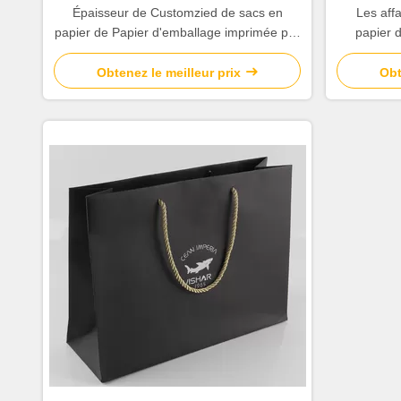
Épaisseur de Customzied de sacs en
Les aff
papier de Papier d'emballage imprimée par
papier 
blanc pour la promotion de société
finition e
Obtenez le meilleur prix
Obt