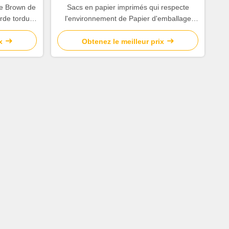
de Brown de
Sacs en papier imprimés qui respecte
orde tordue
l'environnement de Papier d'emballage
brillants/finissage mat de surface de
stratification
x
Obtenez le meilleur prix