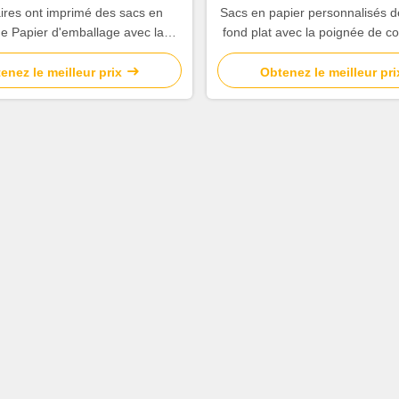
aires ont imprimé des sacs en
Sacs en papier personnalisés 
de Papier d'emballage avec la
fond plat avec la poignée de c
xtérieure de estampillage chaude
par papier
d'or
enez le meilleur prix
Obtenez le meilleur pri