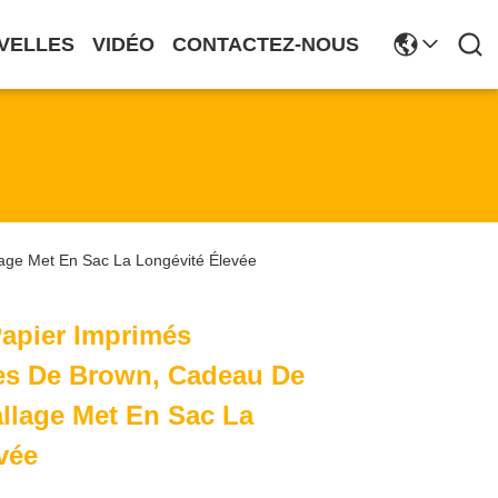
VELLES
VIDÉO
CONTACTEZ-NOUS
age Met En Sac La Longévité Élevée
apier Imprimés
es De Brown, Cadeau De
llage Met En Sac La
vée