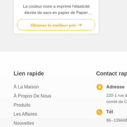
La couleur noire a imprimé l'élasticité
élevée de sacs en papier de Papier
d'emballage avec la poignée en nylon de
corde
Obtenez le meilleur prix
Lien rapide
Contact ra
À La Maison
Adresse
220-1 rue de
À Propos De Nous
comté de 
Produits
Tél
Les Affaires
86--13564
Nouvelles