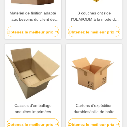
Matériel de finition adapté
3 couches ont ridé
aux besoins du client de
l'OEM/ODM à la mode de
papier ondulé de Matt
poids léger de boîte de
Laminatoin de cartons
carton disponibles
Obtenez le meilleur prix
Obtenez le meilleur prix
d'expédition de logo
Caisses d'emballage
Cartons d'expédition
ondulées imprimées
durables/taille de boîte
adaptées aux besoins du
carton d'emballage diverse
client pour
disponible
Obtenez le meilleur prix
Obtenez le meilleur prix