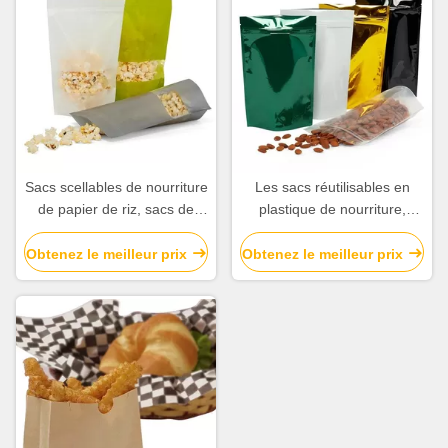
Sacs scellables de nourriture
Les sacs réutilisables en
de papier de riz, sacs de
plastique de nourriture,
stockage de nourriture de
brillants tiennent la diverse
vide avec le panneau de
couleur de poches
Obtenez le meilleur prix
Obtenez le meilleur prix
fenêtre
disponible