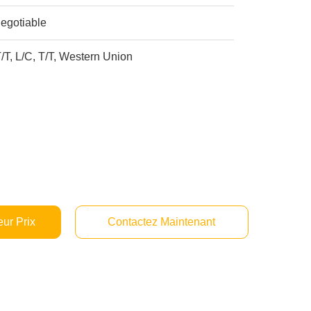
egotiable
/T, L/C, T/T, Western Union
ur Prix
Contactez Maintenant