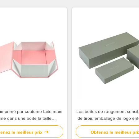
 imprimé par coutume faite main
Les boîtes de rangement sensib
me dans une boîte la taille
de tiroir, emballage de logo e
ire de forme 330 * 330 * 195mm
une boîte rigide dur
enez le meilleur prix
Obtenez le meilleur pri