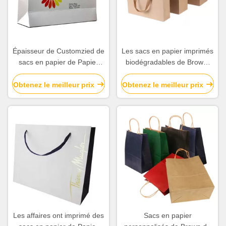
Épaisseur de Customzied de
Les sacs en papier imprimés
sacs en papier de Papier
biodégradables de Brown,
d'emballage imprimée par
cadeau de papier
blanc pour la promotion de
d'emballage met en sac la
Obtenez le meilleur prix
Obtenez le meilleur prix
société
longévité élevée
Les affaires ont imprimé des
Sacs en papier