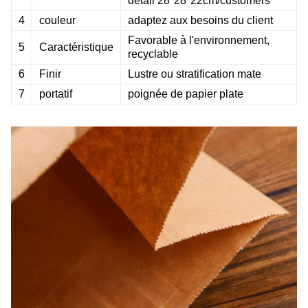
détail 28*28*22cm/customers'
4
couleur
adaptez aux besoins du client
Favorable à l'environnement,
5
Caractéristique
recyclable
6
Finir
Lustre ou stratification mate
7
portatif
poignée de papier plate