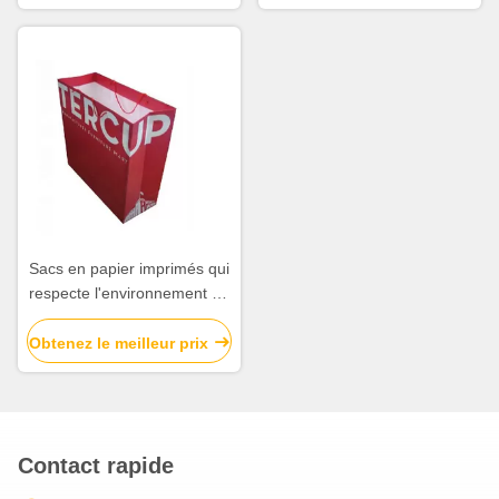
chaude d'or
Sacs en papier imprimés qui
respecte l'environnement de
Papier d'emballage
brillants/finissage mat de
Obtenez le meilleur prix
surface de stratification
Contact rapide