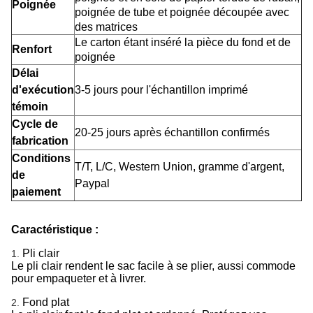
Poignée
poignée de tube et poignée découpée avec
des matrices
Le carton étant inséré la pièce du fond et de
Renfort
poignée
Délai
d'exécution
3-5 jours pour l'échantillon imprimé
témoin
Cycle de
20-25 jours après échantillon confirmés
fabrication
Conditions
T/T, L/C, Western Union, gramme d'argent,
de
Paypal
paiement
Caractéristique :
Pli clair
1.
Le pli clair rendent le sac facile à se plier, aussi commode
pour empaqueter et à livrer.
Fond plat
2.