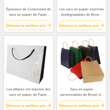
Épaisseur de Customzied de
Les sacs en papier imprimés
sacs en papier de Papier
biodégradables de Brown,
d'emballage imprimée par
cadeau de papier
blanc pour la promotion de
d'emballage met en sac la
Obtenez le meilleur prix
Obtenez le meilleur prix
société
longévité élevée
Les affaires ont imprimé des
Sacs en papier
sacs en papier de Papier
personnalisés de Brown de
d'emballage avec la finition
fond plat avec la poignée de
extérieure de estampillage
corde tordue par papier
Obtenez le meilleur prix
Obtenez le meilleur prix